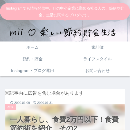
Instagramでも情報発信中。ITの中小企業に勤める社会人の、節約や貯
金、生活に関するブログです。
ホーム
家計簿
節約・貯金
ライフスタイル
Instagram・ブログ運用
お問い合わせ
※記事内に広告を含む場合があります
2020.01.09
2020.01.31
料理
一人暮らし、食費2万円以下！食費
節約術を紹介 その2