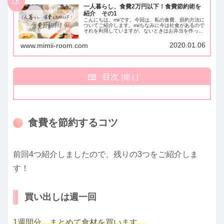
一人暮らし、食費2万円以下！食費節約術を
紹介 その1
こんにちは。miiです。今回は、私の食費、節約方法に
ついてご紹介します。miiちなみに今は社食があるので
それを利用していますが、ないときはお弁当を作って
いました♪お弁当は冷凍食品や昨日の残りが主でした
が、だいたい今の食費プラス3,000円〜...
2020.01.06
www.mimii-room.com
目次
食費を節約するコツ
前回4つ紹介しましたので、残りの3つをご紹介しま
す！
買い出しは週一回
1週間分、まとめて食材を買います。