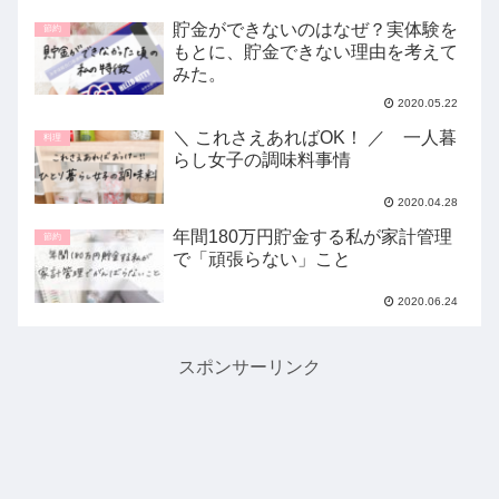
貯金ができないのはなぜ？実体験を
節約
もとに、貯金できない理由を考えて
みた。
2020.05.22
＼ これさえあればOK！ ／ 一人暮
料理
らし女子の調味料事情
2020.04.28
年間180万円貯金する私が家計管理
節約
で「頑張らない」こと
2020.06.24
スポンサーリンク