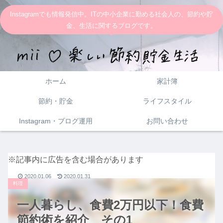
Instagramでも情報発信中。ITの中小企業に勤める社会人の、節約や貯
金、生活に関するブログです。
ホーム
家計簿
節約・貯金
ライフスタイル
Instagram・ブログ運用
お問い合わせ
※記事内に広告を含む場合があります
2020.01.06
2020.01.31
料理
一人暮らし、食費2万円以下！食費
節約術を紹介 その1