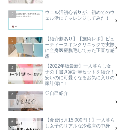
ウェル活初心者🔰が、初めてのウ
ェル活にチャレンジしてみた！
【紹介割あり】【施術レポ】ビュ
ーティースキンクリニックで実際
に全身医療脱毛してみた正直な感
想
【2022年版最新】一人暮らし女
子の手書き家計簿セットを紹介！
安いのに可愛くなるお気に入りの
家計簿に！
♡自己紹介
【食費は月15,000円！】一人暮ら
し女子のリアルな冷蔵庫の中身