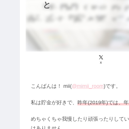
と
X
こんばんは！ mii(
@mimii_room
)です。
私は貯金が好きで、
昨年(2019年)では、
めちゃくちゃ我慢したり頑張ったりして
はありません。