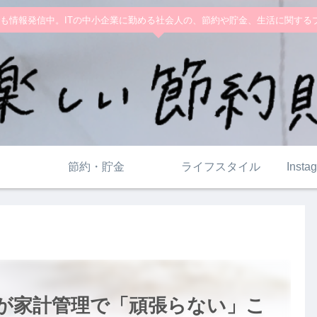
ramでも情報発信中。ITの中小企業に勤める社会人の、節約や貯金、生活に関す
節約・貯金
ライフスタイル
Ins
私が家計管理で「頑張らない」こ