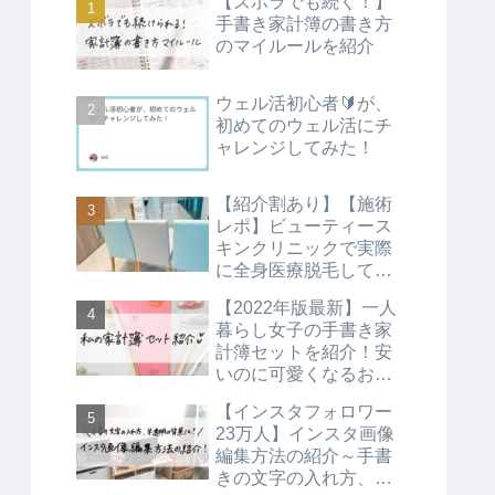
【ズボラでも続く！】
手書き家計簿の書き方
のマイルールを紹介
ウェル活初心者🔰が、
初めてのウェル活にチ
ャレンジしてみた！
【紹介割あり】【施術
レポ】ビューティース
キンクリニックで実際
に全身医療脱毛してみ
た正直な感想
【2022年版最新】一人
暮らし女子の手書き家
計簿セットを紹介！安
いのに可愛くなるお気
に入りの家計簿に！
【インスタフォロワー
23万人】インスタ画像
編集方法の紹介～手書
きの文字の入れ方、半