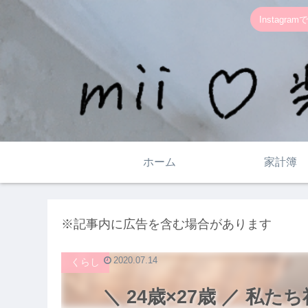
Instag
ホーム
家計簿
※記事内に広告を含む場合があります
2020.07.14
くらし
＼ 24歳×27歳 ／ 私