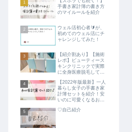
【ズボラでも続く！】
手書き家計簿の書き方
のマイルールを紹介
ウェル活初心者🔰が、
初めてのウェル活にチ
ャレンジしてみた！
【紹介割あり】【施術
レポ】ビューティース
キンクリニックで実際
に全身医療脱毛してみ
た正直な感想
【2022年版最新】一人
暮らし女子の手書き家
計簿セットを紹介！安
いのに可愛くなるお気
に入りの家計簿に！
♡自己紹介