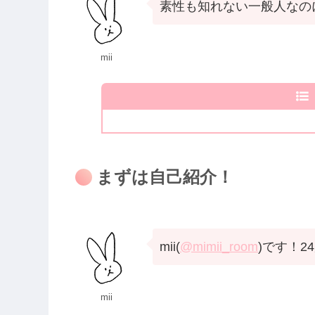
素性も知れない一般人なのに
mii
まずは自己紹介！
mii(
@mimii_room
)です！2
mii