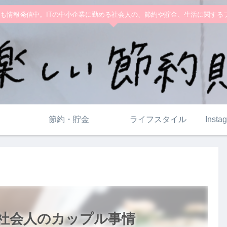
ramでも情報発信中。ITの中小企業に勤める社会人の、節約や貯金、生活に関す
節約・貯金
ライフスタイル
Ins
たち社会人のカップル事情