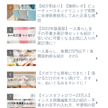
【紹介割あり】【施術レポ】ビュ
ーティースキンクリニックで実際
に全身医療脱毛してみた正直な感
想
【2022年版最新】一人暮らし女
子の手書き家計簿セットを紹介！
安いのに可愛くなるお気に入りの
家計簿に！
一人暮らし、食費2万円以下！食
費節約術を紹介 その1
【ズボラでも簡単にできた！】漬
けるだけのオキシ漬けで、タオ
ル、ぬいぐるみをキレイに！
【インスタフォロワー23万人】
インスタ画像編集方法の紹介～手
書きの文字の入れ方、半透明の背