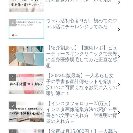
ウェル活初心者🔰が、初めてのウ
ェル活にチャレンジしてみた！
【紹介割あり】【施術レポ】ビュ
ーティースキンクリニックで実際
に全身医療脱毛してみた正直な感
想
【2022年版最新】一人暮らし女
子の手書き家計簿セットを紹介！
安いのに可愛くなるお気に入りの
家計簿に！
【インスタフォロワー23万人】
インスタ画像編集方法の紹介～手
書きの文字の入れ方、半透明の背
景の入れ方～
【食費は月15,000円！】一人暮ら