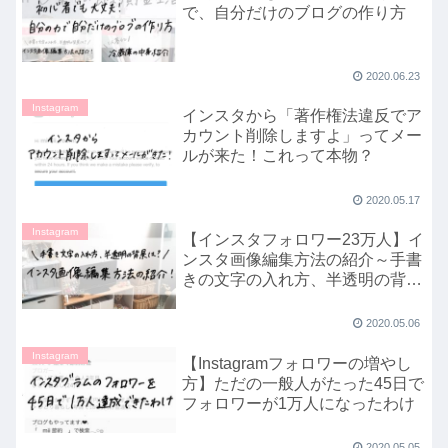
で、自分だけのブログの作り方
2020.06.23
Instagram
インスタから「著作権法違反でア
カウント削除しますよ」ってメー
ルが来た！これって本物？
2020.05.17
Instagram
【インスタフォロワー23万人】イ
ンスタ画像編集方法の紹介～手書
きの文字の入れ方、半透明の背景
の入れ方～
2020.05.06
Instagram
【Instagramフォロワーの増やし
方】ただの一般人がたった45日で
フォロワーが1万人になったわけ
2020.05.05