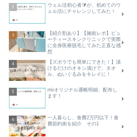
ウェル活初心者🔰が、初めてのウ
ェル活にチャレンジしてみた！
【紹介割あり】【施術レポ】ビュ
ーティースキンクリニックで実際
に全身医療脱毛してみた正直な感
想
【ズボラでも簡単にできた！】漬
けるだけのオキシ漬けで、タオ
ル、ぬいぐるみをキレイに！
miiオリジナル通帳明細、配布し
ます！
一人暮らし、食費2万円以下！食
費節約術を紹介 その1