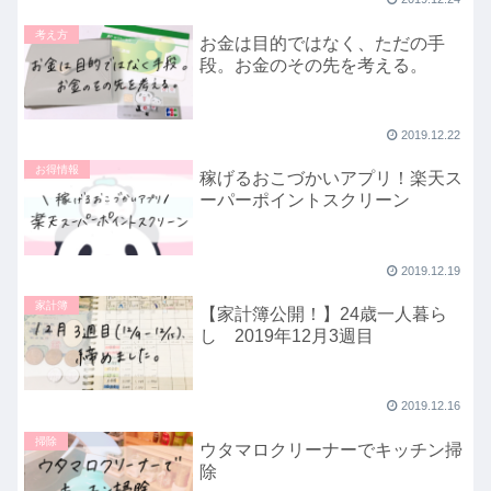
考え方
お金は目的ではなく、ただの手
段。お金のその先を考える。
2019.12.22
お得情報
稼げるおこづかいアプリ！楽天ス
ーパーポイントスクリーン
2019.12.19
家計簿
【家計簿公開！】24歳一人暮ら
し 2019年12月3週目
2019.12.16
掃除
ウタマロクリーナーでキッチン掃
除